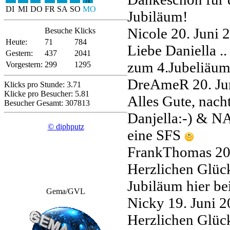
71
DI
MI
DO
FR
SA
SO
MO
Jubiläum!
Nicole
20. Juni
Besuche
Klicks
Heute:
71
784
Liebe Daniella .
Gestern:
437
2041
zum 4.Jubeliäum,
Vorgestern:
299
1295
DreAmeR
20. J
Klicks pro Stunde: 3.71
Klicke pro Besucher: 5.81
Alles Gute, nach
Besucher Gesamt: 307813
Danjella:-) &
© diphputz
eine SFS
FrankThomas
20
Herzlichen Glüc
Jubiläum hier be
Gema/GVL
Nicky
19. Juni 
Herzlichen Glüc