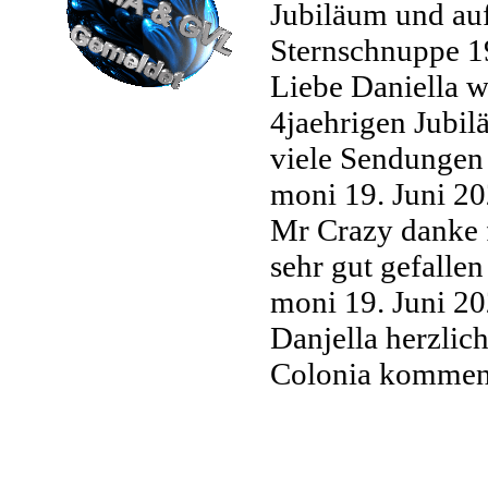
Jubiläum und au
Sternschnuppe
1
Liebe Daniella w
4jaehrigen Jubi
viele Sendungen
moni
19. Juni 2
Mr Crazy danke f
sehr gut gefalle
moni
19. Juni 2
Danjella herzli
Colonia kommen 