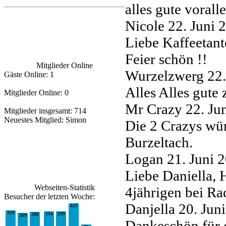
alles gute voral
Nicole
22. Juni
Liebe Kaffeetant
Feier schön !!
Mitglieder Online
Wurzelzwerg
22
Gäste Online: 1
Alles Alles gute
Mitglieder Online: 0
Mr Crazy
22. Ju
Mitglieder insgesamt: 714
Neuestes Mitglied:
Simon
Die 2 Crazys wü
Burzeltach.
Logan
21. Juni 
Liebe Daniella,
Webseiten-Statistik
4jährigen bei Ra
Besucher der letzten Woche:
Danjella
20. Jun
437
319
294
299
286
269
Dankeschön für 