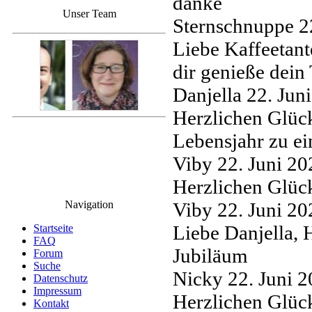
danke
Unser Team
Sternschnuppe
2
Liebe Kaffeetant
dir genieße dein
Danjella
22. Jun
Herzlichen Glüc
Lebensjahr zu ei
Viby
22. Juni 2
Herzlichen Glüc
Navigation
Viby
22. Juni 2
Liebe Danjella,
Startseite
FAQ
Jubiläum
Forum
Suche
Nicky
22. Juni 
Datenschutz
Impressum
Herzlichen Glüc
Kontakt