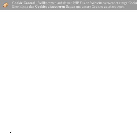
Cookie Control
- Willkommen auf deiner PHP Fusion Webseite verwendet einige Cooki
Bitte klicke den
Cookies akzeptieren
Button um unsere Cookies zu akzeptieren.