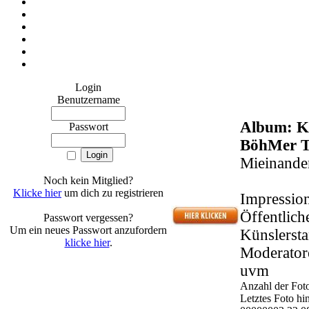
Login
Benutzername
Album: K
Passwort
BöhMer Te
Mieinander
Noch kein Mitglied?
Klicke hier
um dich zu registrieren
Impressio
Öffentlich
Passwort vergessen?
Um ein neues Passwort anzufordern
Künslerst
klicke hier
.
Moderatore
uvm
Anzahl der Fot
Letztes Foto h