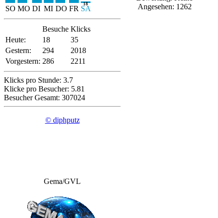
18
Angesehen: 1262
SO
MO
DI
MI
DO
FR
SA
Besuche
Klicks
Heute:
18
35
Gestern:
294
2018
Vorgestern:
286
2211
Klicks pro Stunde: 3.7
Klicke pro Besucher: 5.81
Besucher Gesamt: 307024
© diphputz
Gema/GVL