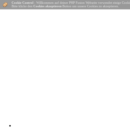
Cookie Control
- Willkommen auf deiner PHP Fusion Webseite verwendet einige Cooki
Bitte klicke den
Cookies akzeptieren
Button um unsere Cookies zu akzeptieren.