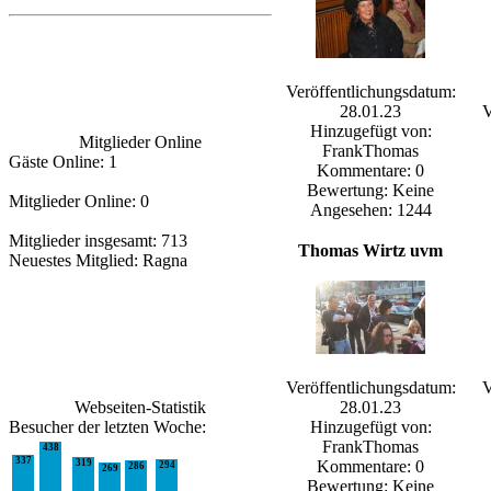
Veröffentlichungsdatum:
28.01.23
V
Hinzugefügt von:
Mitglieder Online
FrankThomas
Gäste Online: 1
Kommentare: 0
Bewertung: Keine
Mitglieder Online: 0
Angesehen: 1244
Mitglieder insgesamt: 713
Thomas Wirtz uvm
Neuestes Mitglied:
Ragna
Veröffentlichungsdatum:
V
Webseiten-Statistik
28.01.23
Besucher der letzten Woche:
Hinzugefügt von:
FrankThomas
438
337
319
Kommentare: 0
294
286
269
Bewertung: Keine